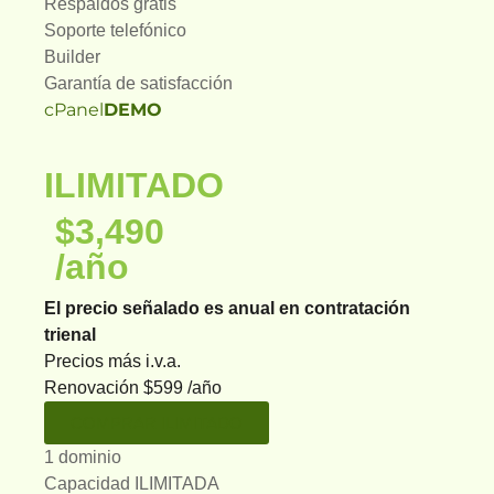
Respaldos gratis
Respaldos gratis
Soporte telefónico
Soporte telefónico
Builder
Builder
Garantía de satisfacción
Garantía de satisfacción
cPanel
cPanel
DEMO
DEMO
ILIMITADO
ILIMITADO
$3,490
$4,900
/año
/año
El precio señalado es anual en contratación
El precio señalado es anual en contratación
trienal
trienal
Precios más i.v.a.
Precios más i.v.a.
Renovación $599 /año
Renovación $599 /año
COMPRAR ILIMITADO
COMPRAR ILIMITADO
1 dominio
1 dominio
Capacidad ILIMITADA
Capacidad ILIMITADA