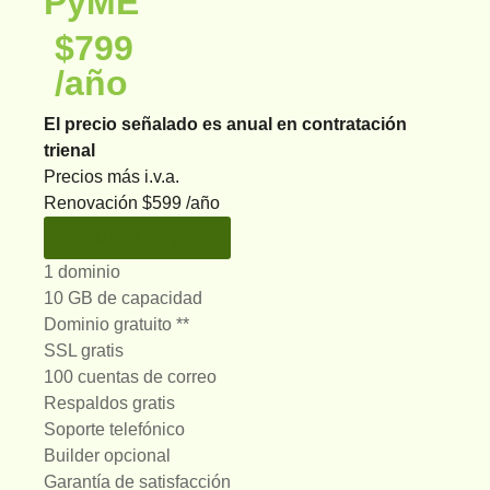
PyME
PyME
$799
$1,199
/año
/año
El precio señalado es anual en contratación
El precio señalado es anual en contratación
trienal
trienal
Precios más i.v.a.
Precios más i.v.a.
Renovación $599 /año
Renovación $599 /año
COMPRAR PyME
COMPRAR PyME
1 dominio
1 dominio
10 GB de capacidad
10 GB de capacidad
Dominio gratuito **
Dominio gratuito **
SSL gratis
SSL gratis
100 cuentas de correo
100 cuentas de correo
Respaldos gratis
Respaldos gratis
Soporte telefónico
Soporte telefónico
Builder opcional
Builder opcional
Garantía de satisfacción
Garantía de satisfacción