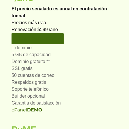
El precio señalado es anual en contratación
El precio señalado es anual en contratación
trienal
trienal
Precios más i.v.a.
Precios más i.v.a.
Renovación $599 /año
Renovación $599 /año
COMPRAR MICRO
COMPRAR MICRO
1 dominio
1 dominio
5 GB de capacidad
5 GB de capacidad
Dominio gratuito **
Dominio gratuito **
SSL gratis
SSL gratis
50 cuentas de correo
50 cuentas de correo
Respaldos gratis
Respaldos gratis
Soporte telefónico
Soporte telefónico
Builder opcional
Builder opcional
Garantía de satisfacción
Garantía de satisfacción
cPanel
cPanel
DEMO
DEMO