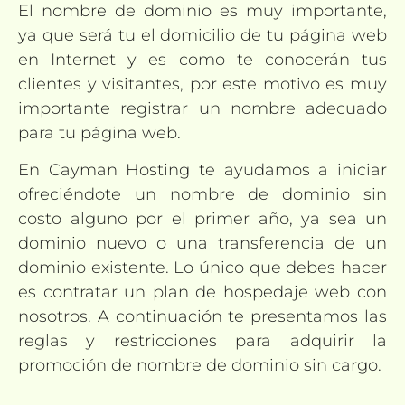
El nombre de dominio es muy importante,
ya que será tu el domicilio de tu página web
en Internet y es como te conocerán tus
clientes y visitantes, por este motivo es muy
importante registrar un nombre adecuado
para tu página web.
En Cayman Hosting te ayudamos a iniciar
ofreciéndote un nombre de dominio sin
costo alguno por el primer año, ya sea un
dominio nuevo o una transferencia de un
dominio existente. Lo único que debes hacer
es contratar un plan de hospedaje web con
nosotros. A continuación te presentamos las
reglas y restricciones para adquirir la
promoción de nombre de dominio sin cargo.