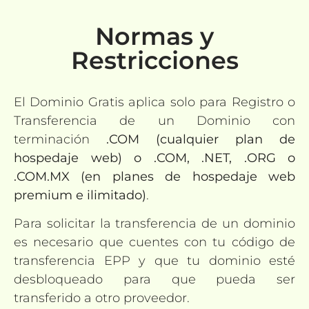
Normas y
Restricciones
El Dominio Gratis aplica solo para Registro o
Transferencia de un Dominio con
terminación
.COM (cualquier plan de
hospedaje web) o .COM, .NET, .ORG o
.COM.MX (en planes de hospedaje web
premium e ilimitado)
.
Para solicitar la transferencia de un dominio
es necesario que cuentes con tu código de
transferencia EPP y que tu dominio esté
desbloqueado para que pueda ser
transferido a otro proveedor.