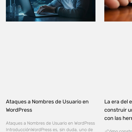
Ataques a Nombres de Usuario en
La era del
WordPress
construir u
con las he
Ataques a Nombres de Usuario en WordPress
IntroducciónWordPress es, sin duda, uno de
¿Cómo constru