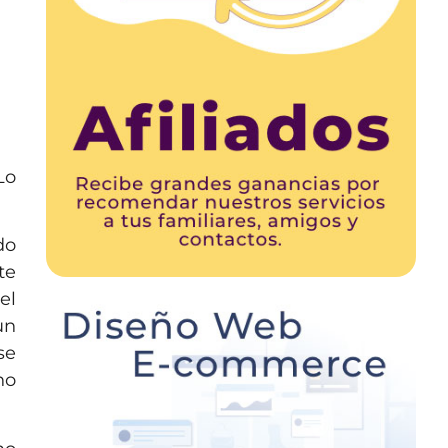
Lo
do
te
el
un
se
no