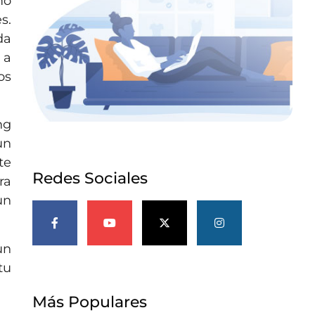
mo
s.
da
 a
os
ng
un
te
Redes Sociales
ra
un
un
tu
Más Populares