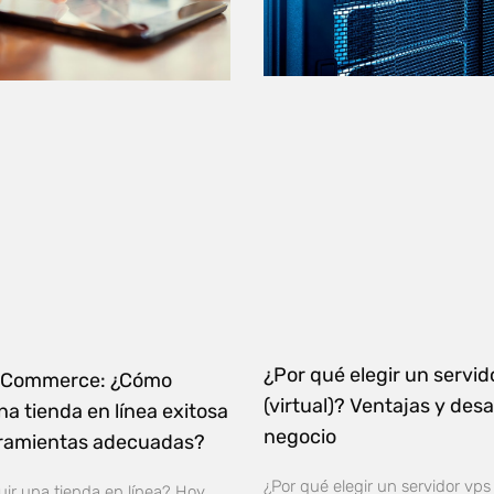
¿Por qué elegir un servid
 eCommerce: ¿Cómo
(virtual)? Ventajas y desa
na tienda en línea exitosa
negocio
rramientas adecuadas?
¿Por qué elegir un servidor vps 
ir una tienda en línea? Hoy